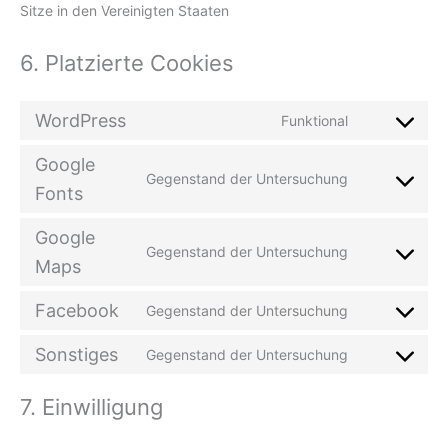
Sitze in den Vereinigten Staaten
6. Platzierte Cookies
WordPress
Funktional
Consent
to
Google
service
Gegenstand der Untersuchung
Consent
wordpress
Fonts
to
service
Google
google-
Gegenstand der Untersuchung
Consent
Maps
fonts
to
service
Facebook
Gegenstand der Untersuchung
Consent
google-
to
maps
Sonstiges
Gegenstand der Untersuchung
service
Consent
facebook
to
7. Einwilligung
service
sonstiges