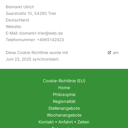
Biomarkt Ulrich
Saarstraße 10, 54290 Trier
Deutschland
Website:
https://viva-trier.de
E-Mail:
biomarkt-trier@
web.de
Telefonnummer: +4965142423
Diese Cookie-Richtlinie wurde mit
cookiedatabase.org
am
Juni 23, 2025 synchronisiert.
Cookie-Richtlinie (EU)
Home
Philosophie
Regionalität
Stellenangebote
Wochenangebote
Kontakt • Anfahrt • Zeiten