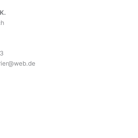
K.
ch
23
trier@web.de