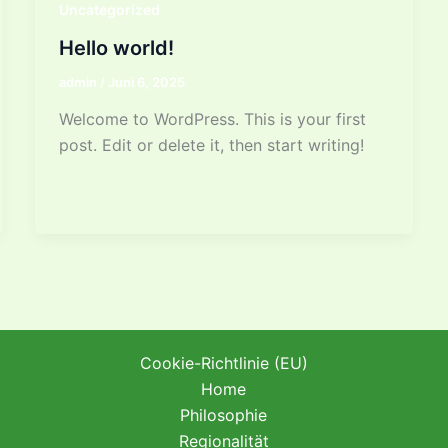
Uncategorized
Hello world!
admin
/
Juni 6, 2025
Welcome to WordPress. This is your first
post. Edit or delete it, then start writing!
Cookie-Richtlinie (EU)
Home
Philosophie
Regionalität