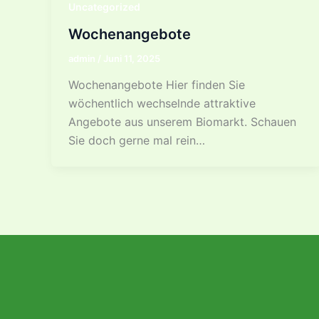
Uncategorized
Wochenangebote
admin
/
Juni 11, 2025
Wochenangebote Hier finden Sie
wöchentlich wechselnde attraktive
Angebote aus unserem Biomarkt. Schauen
Sie doch gerne mal rein…