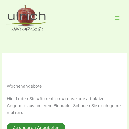
Zum
Inhalt
springen
Von
admin
/
Juni 11, 2025
Wochenangebote
Hier finden Sie wöchentlich wechselnde attraktive
Angebote aus unserem Biomarkt. Schauen Sie doch gerne
mal rein…
Zu unseren Angeboten