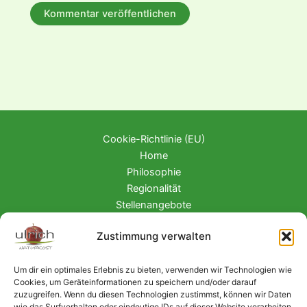
Cookie-Richtlinie (EU)
Home
Philosophie
Regionalität
Stellenangebote
Wochenangebote
Zustimmung verwalten
Kontakt • Anfahrt • Zeiten
Datenschutz
Um dir ein optimales Erlebnis zu bieten, verwenden wir Technologien wie
Impressum
Cookies, um Geräteinformationen zu speichern und/oder darauf
zuzugreifen. Wenn du diesen Technologien zustimmst, können wir Daten
wie das Surfverhalten oder eindeutige IDs auf dieser Website verarbeiten.